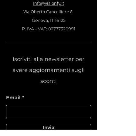
Info@visionfy.it
Via Oberto Cancelliere 8
Genova, IT 16125
P. IVA - VAT:
02777320991
Iscriviti alla newsletter per
avere aggiornamenti sugli
sconti
Email
Invia