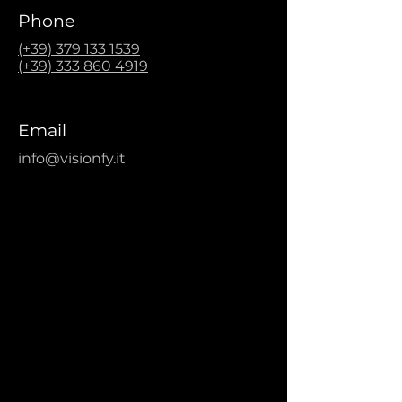
Phone
(+3
9) 379 133 1539
(+39) 333 860 4919
Email
info@visionfy.it