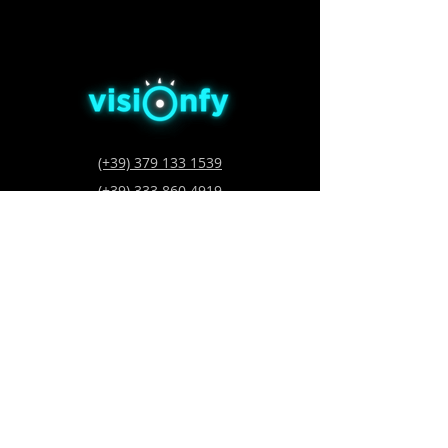
(+39) 379 133 1539
(+39) 333 860 4919
Info@visionfy.it
Via Oberto Cancelliere 8
Genova, IT 16125
P. IVA - VAT:
02777320991
Iscriviti alla newsletter per
avere aggiornamenti sugli