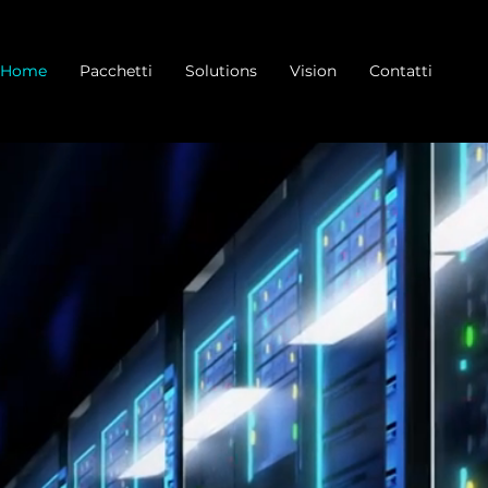
Home
Pacchetti
Solutions
Vision
Contatti